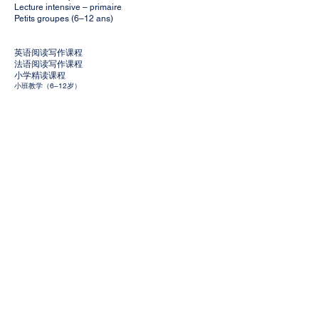
我们的故事
Lecture intensive – primaire
Best STEM 的创立源于一个简单的想法：为孩子
Petits groupes (6–12 ans)
们创造一个能够自由探索、学习和创造的空间。
我们提供三类教育项目：
英语阅读写作课程
小班制语言与学术课程（英语与法语），
法语阅读写作课程
STEM 编程与机器人课程（Scratch、Python、
小学精读课程
LEGO 机器人），
小班教学（6–12岁）
以及结合科技与创意的机器人生日派对。
我们希望孩子在这里 学习、创造、探索未来，并
真正享受学习的乐趣。
了解更多
Copyright © 2024 Champion Teaching